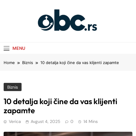
Skip
to
content
obc.rs
Poslovni Saveti Koji Prave Razliku
MENU
Home
Biznis
10 detalja koji čine da vas klijenti zapamte
Biznis
10 detalja koji čine da vas klijenti
zapamte
Verica
Avgust 4, 2025
0
14 Mins