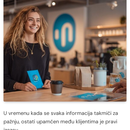
U vremenu kada se svaka informacija takmiči za
pažnju, ostati upamćen među klijentima je pravi