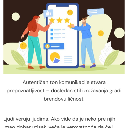
Autentičan ton komunikacije stvara
prepoznatljivost – dosledan stil izražavanja gradi
brendovu ličnost.
Ljudi veruju ljudima. Ako vide da je neko pre njih
imao dobar utisak, veća je verovatnoća da će i