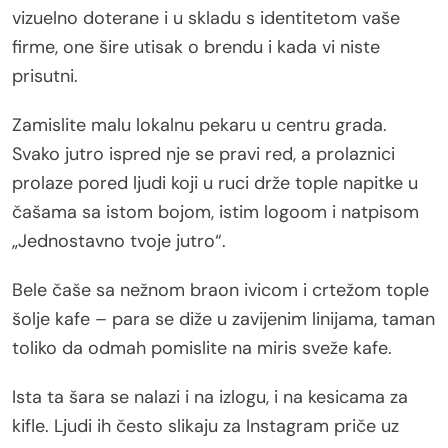
vizuelno doterane i u skladu s identitetom vaše
firme, one šire utisak o brendu i kada vi niste
prisutni.
Zamislite malu lokalnu pekaru u centru grada.
Svako jutro ispred nje se pravi red, a prolaznici
prolaze pored ljudi koji u ruci drže tople napitke u
čašama sa istom bojom, istim logoom i natpisom
„Jednostavno tvoje jutro“.
Bele čaše sa nežnom braon ivicom i crtežom tople
šolje kafe – para se diže u zavijenim linijama, taman
toliko da odmah pomislite na miris sveže kafe.
Ista ta šara se nalazi i na izlogu, i na kesicama za
kifle. Ljudi ih često slikaju za Instagram priče uz