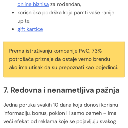
online biznisa
za rođendan,
korisnička podrška koja pamti vaše ranije
upite.
gift kartice
Prema istraživanju kompanije PwC, 73%
potrošača priznaje da ostaje verno brendu
ako ima utisak da su prepoznati kao pojedinci.
7. Redovna i nenametljiva pažnja
Jedna poruka svakih 10 dana koja donosi korisnu
informaciju, bonus, poklon ili samo osmeh – ima
veći efekat od reklama koje se pojavljuju svakog