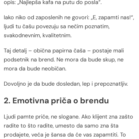
opis: „Najlepša kafa na putu do posla“.
Iako niko od zaposlenih ne govori: „E, zapamti nas!“,
ljudi tu čašu povezuju sa nečim poznatim,
svakodnevnim, kvalitetnim.
Taj detalj – obična papirna čaša – postaje mali
podsetnik na brend. Ne mora da bude skup, ne
mora da bude neobičan.
Dovoljno je da bude dosledan, lep i prepoznatljiv.
2. Emotivna priča o brendu
Ljudi pamte priče, ne slogane. Ako klijent zna zašto
radite to što radite, umesto da samo zna šta
prodajete, veća je šansa da će vas zapamtiti. To