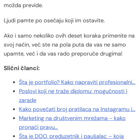
možda previde.
Ljudi pamte po osećaju koji im ostavite.
Ako i samo nekoliko ovih deset koraka primenite na
svoj način, već ste na pola puta da vas ne samo
upamte, već i da vas rado preporuče drugima!
Slični članci:
Šta je portfolio? Kako napraviti profesionalni…
Poslovi koji ne traže diplomu: mogućnosti i
zarade
Kako povećati broj pratilaca na Instagramu i…
Marketing na društvenim mrežama - kako
pronaći pravu…
Šta je DOO, preduzetnik i paušalac – koja