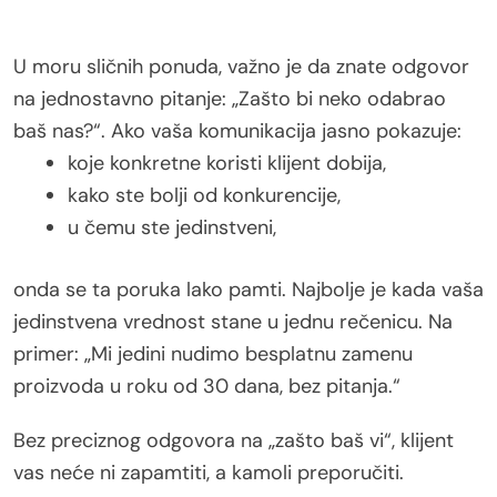
U moru sličnih ponuda, važno je da znate odgovor
na jednostavno pitanje: „Zašto bi neko odabrao
baš nas?“. Ako vaša komunikacija jasno pokazuje:
koje konkretne koristi klijent dobija,
kako ste bolji od konkurencije,
u čemu ste jedinstveni,
onda se ta poruka lako pamti. Najbolje je kada vaša
jedinstvena vrednost stane u jednu rečenicu. Na
primer: „Mi jedini nudimo besplatnu zamenu
proizvoda u roku od 30 dana, bez pitanja.“
Bez preciznog odgovora na „zašto baš vi“, klijent
vas neće ni zapamtiti, a kamoli preporučiti.