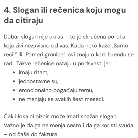
4. Slogan ili rečenica koju mogu
da citiraju
Dobar slogan nije ukras – to je skraćena poruka
koja živi nezavisno od vas. Kada neko kaže „Samo
reci!“ ili „Pomeri granice“, svi znaju o kom brendu se
radi. Takve rečenice ostaju u podsvesti jer:
imaju ritam,
jednostavne su,
emocionalno pogađaju temu,
ne menjaju se svakih šest meseci.
Čak i lokalni biznis može imati snažan slogan.
Važno je da ga ne menja često i da ga koristi svuda
– od čaše do fakture.