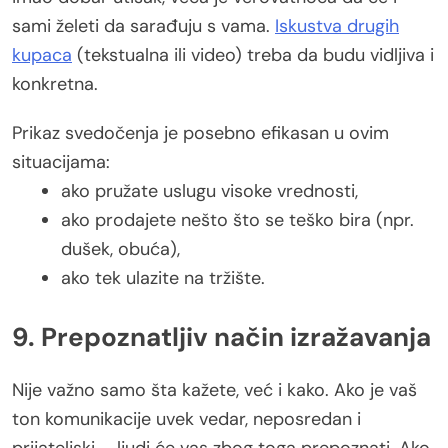
sami želeti da sarađuju s vama.
Iskustva drugih
kupaca
(tekstualna ili video) treba da budu vidljiva i
konkretna.
Prikaz svedočenja je posebno efikasan u ovim
situacijama:
ako pružate uslugu visoke vrednosti,
ako prodajete nešto što se teško bira (npr.
dušek, obuća),
ako tek ulazite na tržište.
9. Prepoznatljiv način izražavanja
Nije važno samo šta kažete, već i kako. Ako je vaš
ton komunikacije uvek vedar, neposredan i
prijateljski – ljudi će vas zbog toga prepoznati. Ako