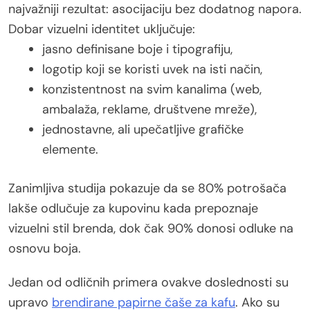
najvažniji rezultat: asocijaciju bez dodatnog napora.
Dobar vizuelni identitet uključuje:
jasno definisane boje i tipografiju,
logotip koji se koristi uvek na isti način,
konzistentnost na svim kanalima (web,
ambalaža, reklame, društvene mreže),
jednostavne, ali upečatljive grafičke
elemente.
Zanimljiva studija pokazuje da se 80% potrošača
lakše odlučuje za kupovinu kada prepoznaje
vizuelni stil brenda, dok čak 90% donosi odluke na
osnovu boja.
Jedan od odličnih primera ovakve doslednosti su
upravo
brendirane papirne čaše za kafu
. Ako su