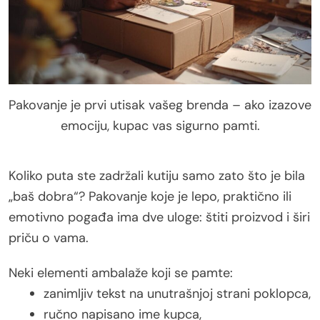
Pakovanje je prvi utisak vašeg brenda – ako izazove
emociju, kupac vas sigurno pamti.
Koliko puta ste zadržali kutiju samo zato što je bila
„baš dobra“? Pakovanje koje je lepo, praktično ili
emotivno pogađa ima dve uloge: štiti proizvod i širi
priču o vama.
Neki elementi ambalaže koji se pamte:
zanimljiv tekst na unutrašnjoj strani poklopca,
ručno napisano ime kupca,