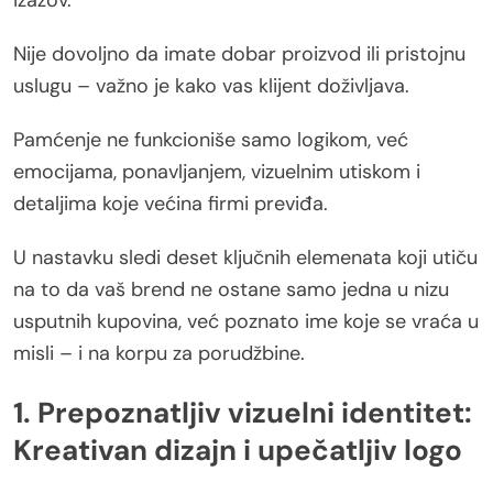
izazov.
Nije dovoljno da imate dobar proizvod ili pristojnu
uslugu – važno je kako vas klijent doživljava.
Pamćenje ne funkcioniše samo logikom, već
emocijama, ponavljanjem, vizuelnim utiskom i
detaljima koje većina firmi previđa.
U nastavku sledi deset ključnih elemenata koji utiču
na to da vaš brend ne ostane samo jedna u nizu
usputnih kupovina, već poznato ime koje se vraća u
misli – i na korpu za porudžbine.
1. Prepoznatljiv vizuelni identitet:
Kreativan dizajn i upečatljiv logo