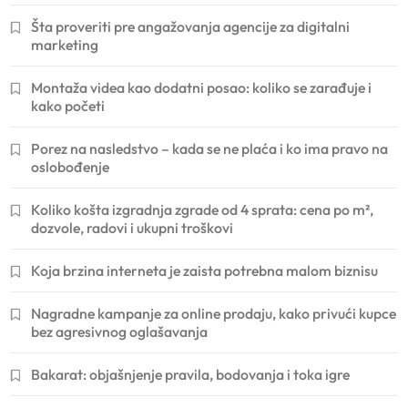
Šta proveriti pre angažovanja agencije za digitalni
marketing
Montaža videa kao dodatni posao: koliko se zarađuje i
kako početi
Porez na nasledstvo – kada se ne plaća i ko ima pravo na
oslobođenje
Koliko košta izgradnja zgrade od 4 sprata: cena po m²,
dozvole, radovi i ukupni troškovi
Koja brzina interneta je zaista potrebna malom biznisu
Nagradne kampanje za online prodaju, kako privući kupce
bez agresivnog oglašavanja
Bakarat: objašnjenje pravila, bodovanja i toka igre