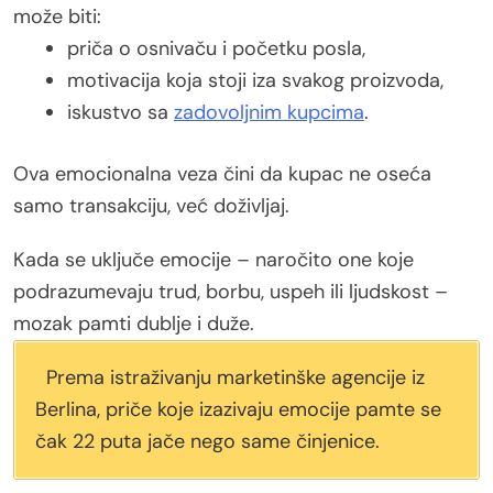
može biti:
priča o osnivaču i početku posla,
motivacija koja stoji iza svakog proizvoda,
iskustvo sa
zadovoljnim kupcima
.
Ova emocionalna veza čini da kupac ne oseća
samo transakciju, već doživljaj.
Kada se uključe emocije – naročito one koje
podrazumevaju trud, borbu, uspeh ili ljudskost –
mozak pamti dublje i duže.
Prema istraživanju marketinške agencije iz
Berlina, priče koje izazivaju emocije pamte se
čak 22 puta jače nego same činjenice.