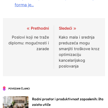
forma je…
Kretanje
Prethodni
Sledeći
članka
Poslovi koji ne traže
Kako mala i srednja
diplomu: mogućnosti i
preduzeća mogu
zarade
smanjiti troškove kroz
optimizaciju
kancelarijskog
poslovanja
POVEZANI ČLANCI
Radni prostor i produktivnost zaposlenih: šta
zaista utiče