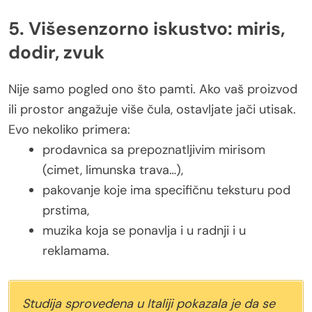
5. Višesenzorno iskustvo: miris,
dodir, zvuk
Nije samo pogled ono što pamti. Ako vaš proizvod
ili prostor angažuje više čula, ostavljate jači utisak.
Evo nekoliko primera:
prodavnica sa prepoznatljivim mirisom
(cimet, limunska trava…),
pakovanje koje ima specifičnu teksturu pod
prstima,
muzika koja se ponavlja i u radnji i u
reklamama.
Studija sprovedena u Italiji pokazala je da se