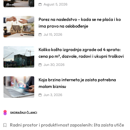
Avgust 5, 2026
Porez na nasledstvo – kada se ne plaća i ko
ima pravo na oslobođenje
Jul 15, 2026
Koliko košta izgradnja zgrade od 4 sprata:
cena po m², dozvole, radovi i ukupni troškovi
Jun 30, 2026
Koja brzina interneta je zaista potrebna
malom biznisu
Jun 3, 2026
SKORAŠNJI ČLANCI
Radni prostor i produktivnost zaposlenih: šta zaista utiče