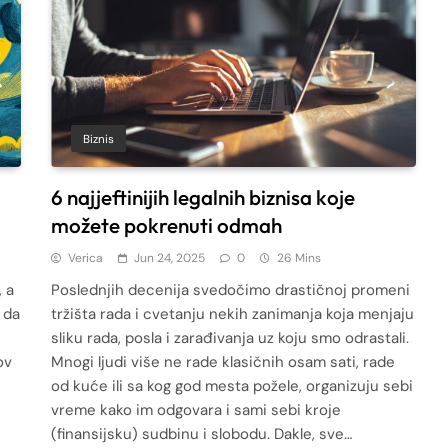
Biznis
6 najjeftinijih legalnih biznisa koje
možete pokrenuti odmah
Verica
Jun 24, 2025
0
26 Mins
 a
Poslednjih decenija svedočimo drastičnoj promeni
 da
tržišta rada i cvetanju nekih zanimanja koja menjaju
sliku rada, posla i zarađivanja uz koju smo odrastali.
ov
Mnogi ljudi više ne rade klasičnih osam sati, rade
od kuće ili sa kog god mesta požele, organizuju sebi
vreme kako im odgovara i sami sebi kroje
(finansijsku) sudbinu i slobodu. Dakle, sve…