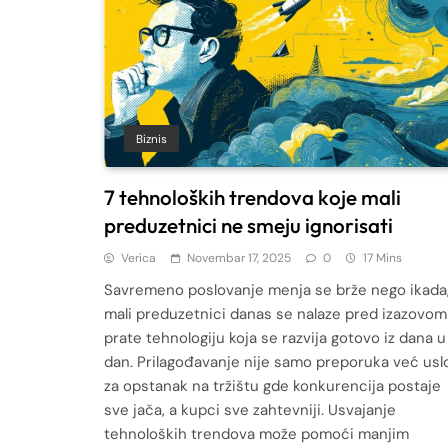
Biznis
7 tehnoloških trendova koje mali
preduzetnici ne smeju ignorisati
Verica
Novembar 17, 2025
0
17 Mins
Savremeno poslovanje menja se brže nego ikada,
mali preduzetnici danas se nalaze pred izazovom
prate tehnologiju koja se razvija gotovo iz dana u
dan. Prilagođavanje nije samo preporuka već usl
za opstanak na tržištu gde konkurencija postaje
sve jača, a kupci sve zahtevniji. Usvajanje
tehnoloških trendova može pomoći manjim