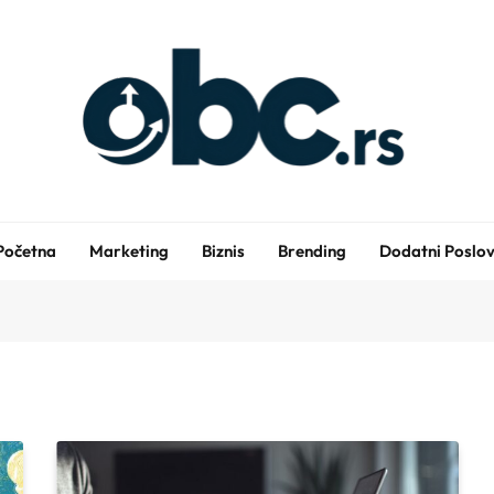
obc.rs
Poslovni Saveti Koji Prave Razliku
Početna
Marketing
Biznis
Brending
Dodatni Poslov