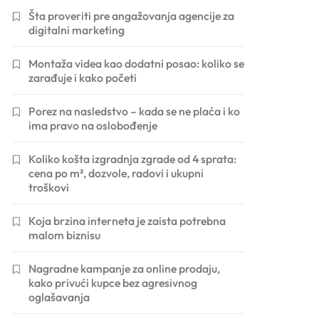
Šta proveriti pre angažovanja agencije za
digitalni marketing
Montaža videa kao dodatni posao: koliko se
zarađuje i kako početi
Porez na nasledstvo – kada se ne plaća i ko
ima pravo na oslobođenje
Koliko košta izgradnja zgrade od 4 sprata:
cena po m², dozvole, radovi i ukupni
troškovi
Koja brzina interneta je zaista potrebna
malom biznisu
Nagradne kampanje za online prodaju,
kako privući kupce bez agresivnog
oglašavanja