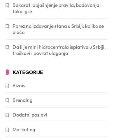
Bakarat: objašnjenje pravila, bodovanja i
toka igre
Porez na izdavanje stana u Srbiji: koliko se
plaća
Da li je mini hidrocentrala isplativa u Srbiji,
troškovi i povrat ulaganja
KATEGORIJE
Biznis
Brending
Dodatni poslovi
Marketing